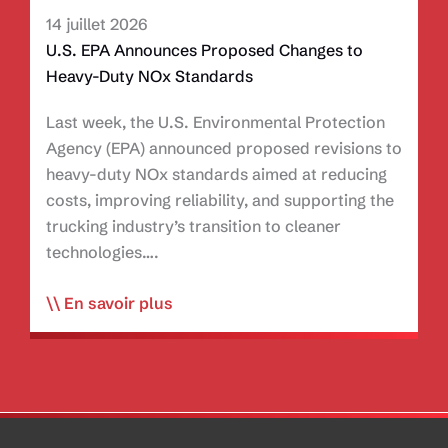
Canadian
14 juillet 2026
Trucking
U.S. EPA Announces Proposed Changes to
Alliance
Heavy-Duty NOx Standards
on
the
Last week, the U.S. Environmental Protection
Opening
Agency (EPA) announced proposed revisions to
of
heavy-duty NOx standards aimed at reducing
the
costs, improving reliability, and supporting the
Gordie
trucking industry’s transition to cleaner
Howe
technologies….
International
Bridge
U.S.
En savoir plus
EPA
Announces
Proposed
Changes
to