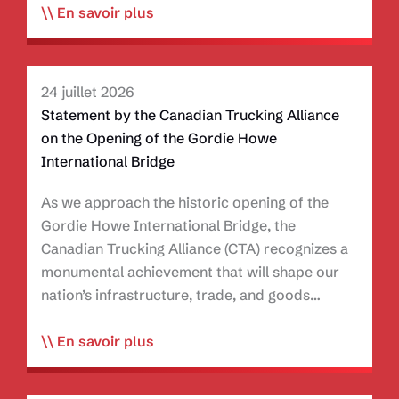
U.S.
En savoir plus
CBP
User
Fees
24 juillet 2026
to
Statement by the Canadian Trucking Alliance
Be
on the Opening of the Gordie Howe
Adjusted
International Bridge
for
Inflation
As we approach the historic opening of the
in
Gordie Howe International Bridge, the
Fiscal
Canadian Trucking Alliance (CTA) recognizes a
Year
monumental achievement that will shape our
2027
nation’s infrastructure, trade, and goods…
Statement
En savoir plus
by
the